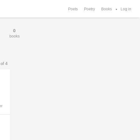
Poets
Poetry
Books
Log in
0
books
of 4
er