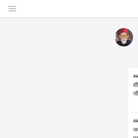
Ak
सी
जी
Ak
जव
मग