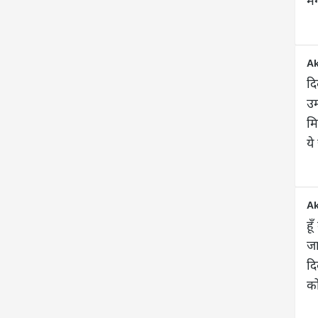
Ak
दि
उम
मि
ये
Ak
हू
जा
दि
को