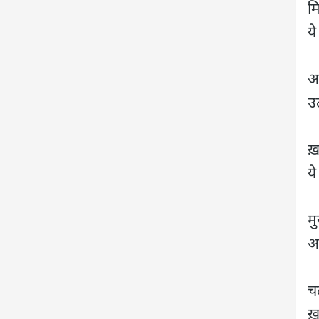
मि
य
अ
उ
ख़
य
म
अभ
चढ
ख़