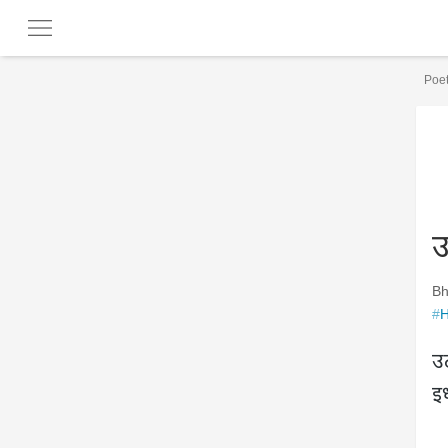
Poet
उ
Bh
#
H
उ
इ