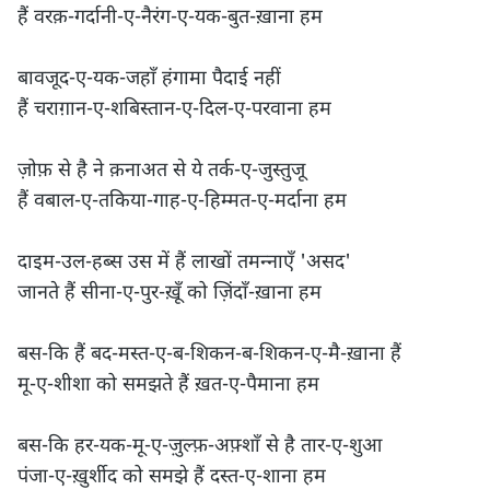
हैं वरक़-गर्दानी-ए-नैरंग-ए-यक-बुत-ख़ाना हम

बावजूद-ए-यक-जहाँ हंगामा पैदाई नहीं

हैं चराग़ान-ए-शबिस्तान-ए-दिल-ए-परवाना हम

ज़ोफ़ से है ने क़नाअत से ये तर्क-ए-जुस्तुजू

हैं वबाल-ए-तकिया-गाह-ए-हिम्मत-ए-मर्दाना हम

दाइम-उल-हब्स उस में हैं लाखों तमन्नाएँ 'असद'

जानते हैं सीना-ए-पुर-ख़ूँ को ज़िंदाँ-ख़ाना हम

बस-कि हैं बद-मस्त-ए-ब-शिकन-ब-शिकन-ए-मै-ख़ाना हैं

मू-ए-शीशा को समझते हैं ख़त-ए-पैमाना हम

बस-कि हर-यक-मू-ए-ज़ुल्फ़-अफ़्शाँ से है तार-ए-शुआ

पंजा-ए-ख़ुर्शीद को समझे हैं दस्त-ए-शाना हम
