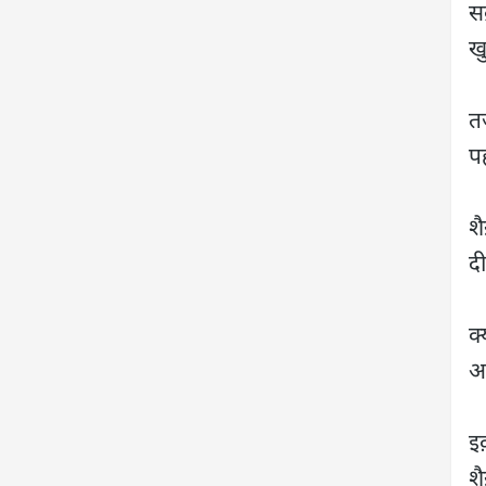
सब
ख
तज
प
शै
दी
क्
अक
इक
श